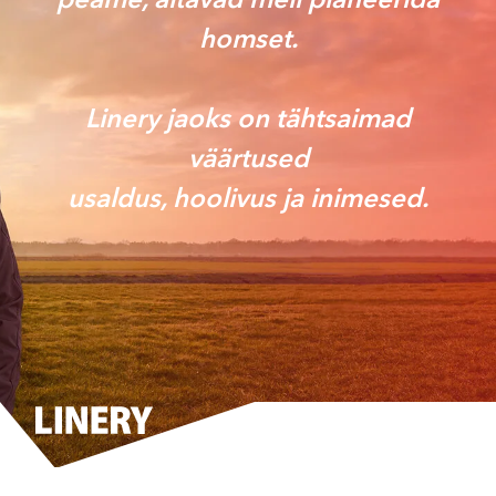
peame, aitavad meil planeerida
homset.
Linery jaoks on tähtsaimad
väärtused
usaldus, hoolivus ja inimesed.