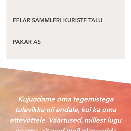
EELAR SAMMLERI KURISTE TALU
PAKAR AS
Kujundame oma tegemistega
tulevikku nii endale, kui ka oma
ettevõttele. Väärtused, millest lugu