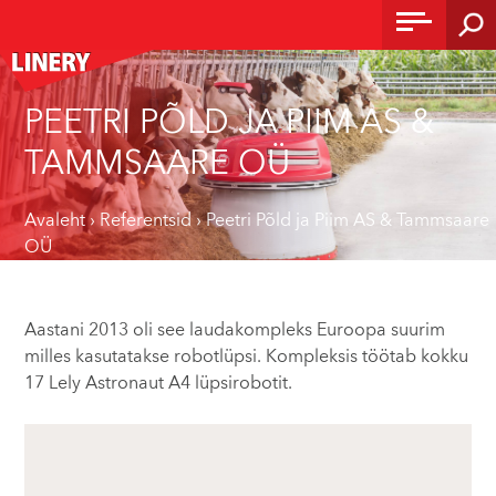
PEETRI PÕLD JA PIIM AS &
TAMMSAARE OÜ
Avaleht
›
Referentsid
›
Peetri Põld ja Piim AS & Tammsaare
OÜ
Aastani 2013 oli see laudakompleks Euroopa suurim
milles kasutatakse robotlüpsi. Kompleksis töötab kokku
17 Lely Astronaut A4 lüpsirobotit.