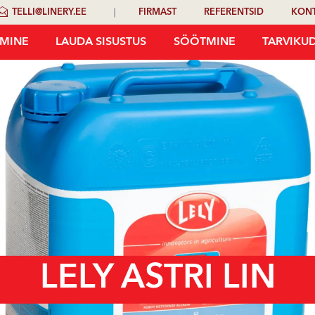
TELLI@LINERY.EE
FIRMAST
REFERENTSID
KON
SMINE
LAUDA SISUSTUS
SÖÖTMINE
TARVIKU
LELY ASTRI LIN