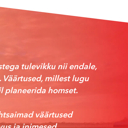
ega tulevikku nii endale,
. Väärtused, millest lugu
l planeerida homset.
ähtsaimad väärtused
vus ja inimesed.