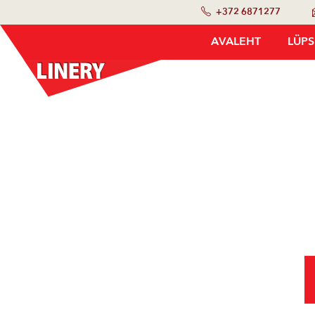
+372 6871277
AVALEHT
LÜP