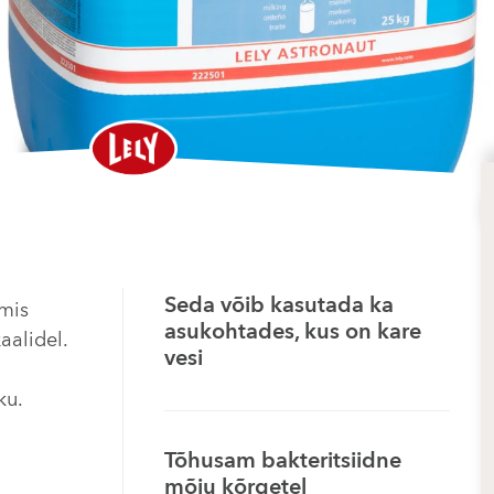
Seda võib kasutada ka
 mis
asukohtades, kus on kare
aalidel.
vesi
ku.
Tõhusam bakteritsiidne
mõju kõrgetel