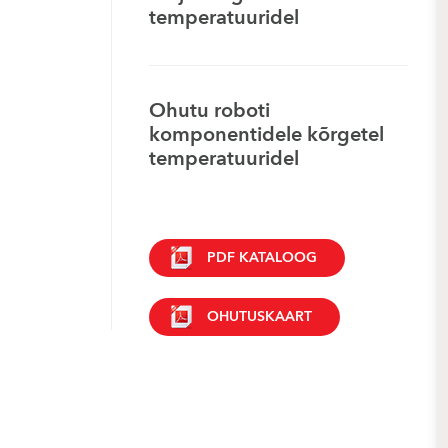
temperatuuridel
Ohutu roboti
komponentidele kõrgetel
temperatuuridel
PDF KATALOOG
OHUTUSKAART