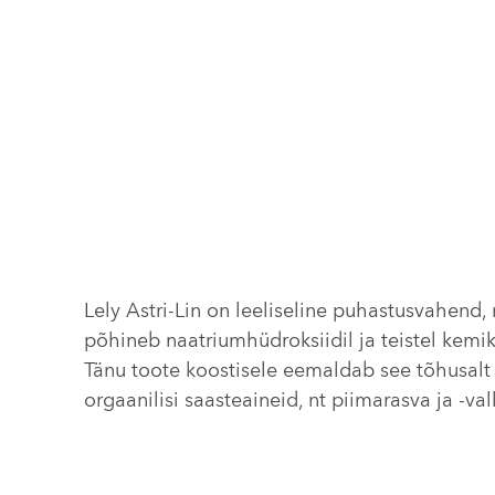
Lely Astri-Lin on leeliseline puhastusvahend,
põhineb naatriumhüdroksiidil ja teistel kemik
Tänu toote koostisele eemaldab see tõhusalt
orgaanilisi saasteaineid, nt piimarasva ja -val