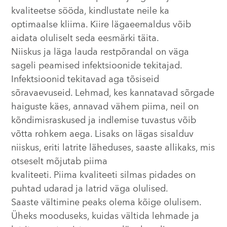
kvaliteetse sööda, kindlustate neile ka
optimaalse kliima. Kiire lägaeemaldus võib
aidata oluliselt seda eesmärki täita.
Niiskus ja läga lauda restpõrandal on väga
sageli peamised infektsioonide tekitajad.
Infektsioonid tekitavad aga tõsiseid
sõravaevuseid. Lehmad, kes kannatavad sõrgade
haiguste käes, annavad vähem piima, neil on
kõndimisraskused ja indlemise tuvastus võib
võtta rohkem aega. Lisaks on lägas sisalduv
niiskus, eriti latrite läheduses, saaste allikaks, mis
otseselt mõjutab piima
kvaliteeti. Piima kvaliteeti silmas pidades on
puhtad udarad ja latrid väga olulised.
Saaste vältimine peaks olema kõige olulisem.
Üheks mooduseks, kuidas vältida lehmade ja