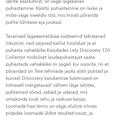
latrite saastumist, on sage lägakanali
puhastamine. Käsitsi puhastamine on raske ja
mitte väga meeldiv töö, mis hoiab põranda
puhta lühikese aja jooksul.
Tavalised lägaeemalduse süsteemid takistavad
liikumist, nad vajavad kallist hooldust ja ei
puhasta vahekäike.Kasutades Lely Discovery 120
Collector mobiilset laudapuhastajat saate
puhastada vahekäike nii sageli kui soovite, nii et
põrandad on Teie lehmade jaoks alati puhtad ja
kuivad. Discovery kasutamise tulemused on
koheselt märgatavad: vähem läga latrites,
puhtamad sõrad, sabad ja udarad, mis
omakorda loob rahu ja vaikuse karjas.
Loomade hea tervis on väga oluline silmas
pidades loomade üldist resultatiivsust, ja