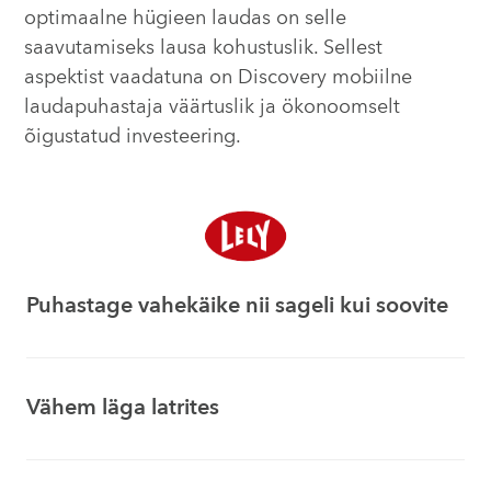
optimaalne hügieen laudas on selle
saavutamiseks lausa kohustuslik. Sellest
aspektist vaadatuna on Discovery mobiilne
laudapuhastaja väärtuslik ja ökonoomselt
õigustatud investeering.
Puhastage vahekäike nii sageli kui soovite
Vähem läga latrites