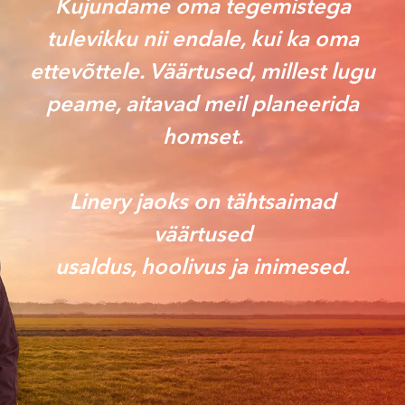
Kujundame oma tegemistega
tulevikku nii endale, kui ka oma
ettevõttele. Väärtused, millest lugu
peame, aitavad meil planeerida
homset.
Linery jaoks on tähtsaimad
väärtused
usaldus, hoolivus ja inimesed.