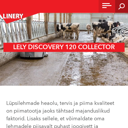
LELY DISCOVERY 120 COLLECTOR
Lüpsilehmade heaolu, tervis ja piima kvaliteet
on piimatootja jaoks tähtsad majanduslikud
faktorid. Lisaks sellele, et võimaldate oma
lehmadele piisavalt puhast joogivett ja